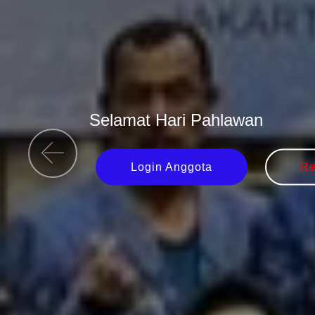
Selamat Hari Pahlawan
Login Anggota
Re
Previous