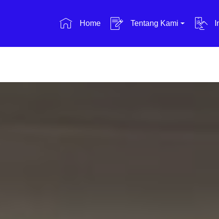
Home
Tentang Kami
I